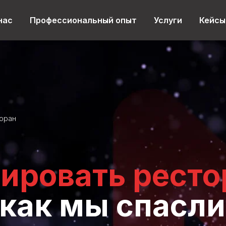
нас
Профессиональный опыт
Услуги
Кейсы
оран
ировать ресто
 как мы спасли