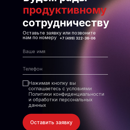
продуктивному
сотрудничеству
Политика Конфиденциальности
Оставьте заявку или позвоните
Пользовательское соглашение
нам по номеру
+7 (499) 322-36-06
Согласие на обработку персональных данных
Нажимая кнопку вы
соглашаетесь с условиями
Политики конфиденциальности
и обработки персональных
данных
Оставить заявку