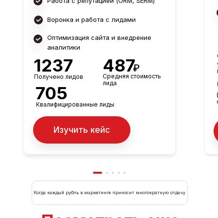
Работа с репутацией (ORM, SERM)
Стоимость
1 000
150
1
квалифицированной
%
заявки
Воронка и работа с лидами
Перевыполнение KPI
Перев
Видео роликов
Оптимизация сайта и внедрение
аналитики
Изучить кейс
1237
487
₽
Средняя стоимость
Получено лидов
ейс
лида
705
Квалифицированные лиды
Изучить кейс
Когда каждый рубль в маркетинге приносит многократную отдачу