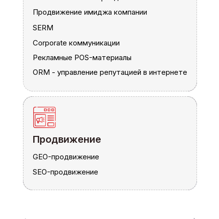
Продвижение имиджа компании
Продвижение имиджа компании
SERM
SERM
Corporate коммуникации
Corporate коммуникации
Рекламные POS-материалы
Рекламные POS-материалы
ORM - управление репутацией в интернете
ORM - управление репутацией в интернете
Продвижение
Продвижение
GEO-продвижение
GEO-продвижение
SEO-продвижение
SEO-продвижение