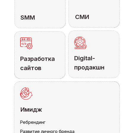
СМИ
СМИ
SMM
SMM
Digital-
Digital-
Разработка
Разработка
продакшн
продакшн
сайтов
сайтов
Имидж
Имидж
Ребрендинг
Ребрендинг
Развитие личного бренда
Развитие личного бренда