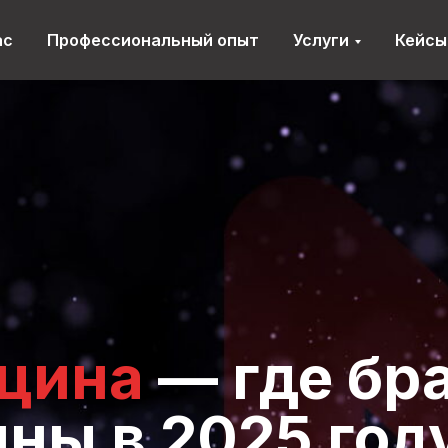
ас
Профессиональный опыт
Услуги
Кейсы
цина
— где бр
ны в 2025 году