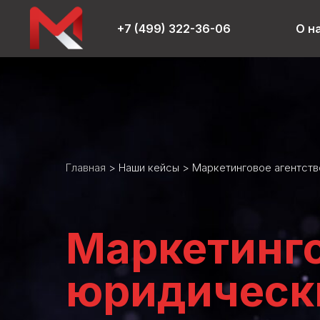
+7 (499) 322-36-06
О н
Главная
>
Наши кейсы
> Маркетинговое агентст
Маркетинго
юридическ