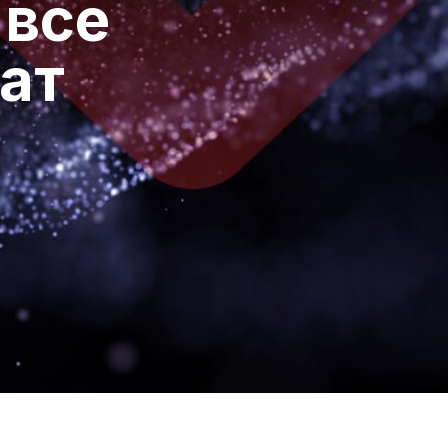
 все
ат